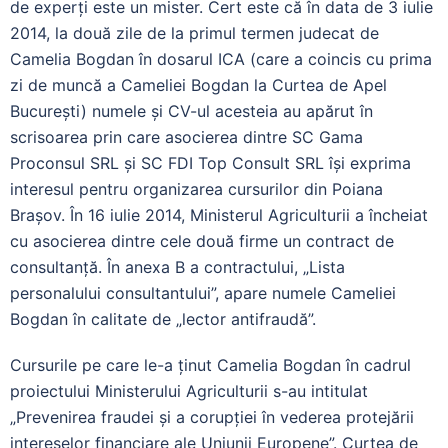
de experți este un mister. Cert este că în data de 3 iulie
2014, la două zile de la primul termen judecat de
Camelia Bogdan în dosarul ICA (care a coincis cu prima
zi de muncă a Cameliei Bogdan la Curtea de Apel
București) numele și CV-ul acesteia au apărut în
scrisoarea prin care asocierea dintre SC Gama
Proconsul SRL și SC FDI Top Consult SRL își exprima
interesul pentru organizarea cursurilor din Poiana
Brașov. În 16 iulie 2014, Ministerul Agriculturii a încheiat
cu asocierea dintre cele două firme un contract de
consultanță. În anexa B a contractului, „Lista
personalului consultantului”, apare numele Cameliei
Bogdan în calitate de „lector antifraudă”.
Cursurile pe care le-a ținut Camelia Bogdan în cadrul
proiectului Ministerului Agriculturii s-au intitulat
„Prevenirea fraudei și a corupției în vederea protejării
intereselor financiare ale Uniunii Europene”. Curtea de