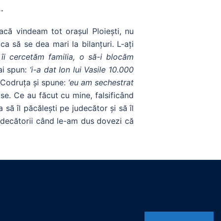
.
acă vindeam tot orașul Ploiești, nu
a să se dea mari la bilanțuri. L-ați
îi cercetăm familia, o să-i blocăm
ai spun:
‘i-a dat Ion lui Vasile 10.000
 Codruța și spune:
‘eu am sechestrat
e. Ce au făcut cu mine, falsificând
să îl păcălești pe judecător și să îl
 judecătorii când le-am dus dovezi că