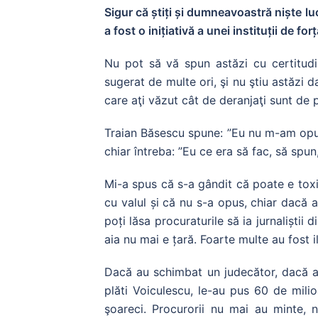
Sigur că știți și dumneavoastră niște luc
a fost o inițiativă a unei instituții de f
Nu pot să vă spun astăzi cu certitudi
sugerat de multe ori, şi nu ştiu astăzi
care aţi văzut cât de deranjaţi sunt d
Traian Băsescu spune: ”Eu nu m-am opus.
chiar întreba: ”Eu ce era să fac, să spun
Mi-a spus că s-a gândit că poate e tox
cu valul și că nu s-a opus, chiar dacă a
poți lăsa procuraturile să ia jurnaliștii d
aia nu mai e țară. Foarte multe au fost i
Dacă au schimbat un judecător, dacă au
plăti Voiculescu, le-au pus 60 de mili
şoareci. Procurorii nu mai au minte,