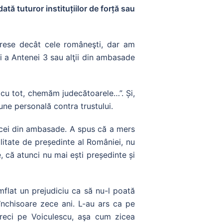
ată tuturor instituțiilor de forță sau
erese decât cele româneşti, dar am
i a Antenei 3 sau alţii din ambasade
 cu tot, chemăm judecătoarele…”. Și,
iune personală contra trustului.
e cei din ambasade. A spus că a mers
alitate de președinte al României, nu
ze, că atunci nu mai ești președinte și
flat un prejudiciu ca să nu-l poată
închisoare zece ani. L-au ars ca pe
reci pe Voiculescu, aşa cum zicea