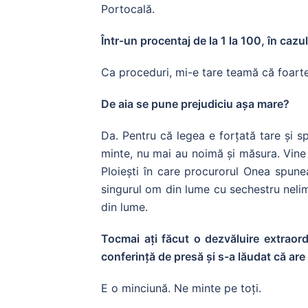
Portocală.
Într-un procentaj de la 1 la 100, în cazu
Ca proceduri, mi-e tare teamă că foart
De aia se pune prejudiciu așa mare?
Da. Pentru că legea e forțată tare și spu
minte, nu mai au noimă și măsura. Vine
Ploiești în care procurorul Onea spune
singurul om din lume cu sechestru neli
din lume.
Tocmai ați făcut o dezvăluire extraor
conferință de presă și s-a lăudat că are
E o minciună. Ne minte pe toți.