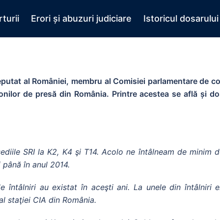
turii
Erori și abuzuri judiciare
Istoricul dosarului
eputat al României, membru al Comisiei parlamentare de cont
onilor de presă din România. Printre acestea se află și dos
diile SRI la K2, K4 şi T14. Acolo ne întâlneam de minim 
i până în anul 2014.
 întâlniri au existat în aceşti ani. La unele din întâlniri 
al staţiei CIA din România.