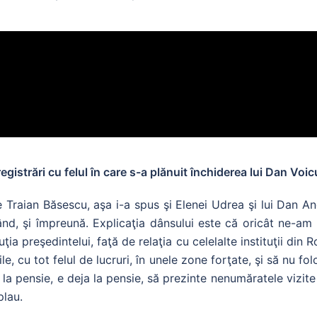
gistrări cu felul în care s-a plănuit închiderea lui Dan Voi
 Traian Băsescu, aşa i-a spus şi Elenei Udrea şi lui Dan An
rând, şi împreună. Explicaţia dânsului este că oricât ne-am
tuţia preşedintelui, faţă de relaţia cu celelalte instituţii din
le, cu tot felul de lucruri, în unele zone forţate, şi să nu fo
 la pensie, e deja la pensie, să prezinte nenumăratele vizite 
plau.