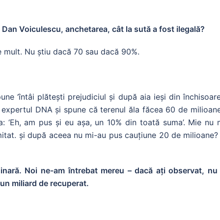
l Dan Voiculescu, anchetarea, cât la sută a fost ilegală?
e mult. Nu știu dacă 70 sau dacă 90%.
ne ‘întâi plătești prejudiciul și după aia ieși din închisoar
 expertul DNA și spune că terenul ăla făcea 60 de milioane
a: ‘Eh, am pus și eu așa, un 10% din toată suma’. Mie nu 
mitat. și după aceea nu mi-au pus cauțiune 20 de milioane?
dinară. Noi ne-am întrebat mereu – dacă ați observat, n
 un miliard de recuperat.