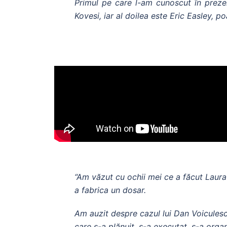
Primul pe care l-am cunoscut în prez
Kovesi, iar al doilea este Eric Easley, p
“Am văzut cu ochii mei ce a făcut Laura
a fabrica un dosar.
Am auzit despre cazul lui Dan Voiculescu
care s-a plănuit, s-a executat, s-a orga