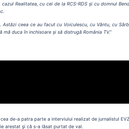
 în cazul Realitatea, cu cei de la RCS-RDS și cu domnul Bend
sc.
e. Astăzi ceea ce au facut cu Voiculescu, cu Vântu, cu Sâr
ă mă duca în inchisoare și să distrugă România TV.”
cea de-a patra parte a interviului realizat de jurnalistul EV
 arestat şi că s-a lăsat purtat de val.