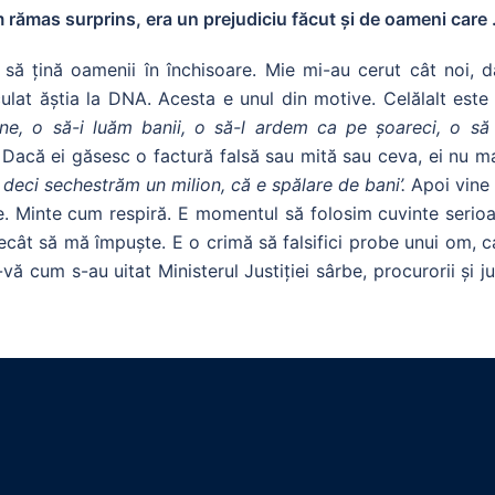
m rămas surprins, era un prejudiciu făcut și de oameni care .
 să țină oamenii în închisoare. Mie mi-au cerut cât noi, d
ulat ăștia la DNA. Acesta e unul din motive. Celălalt este c
ne, o să-i luăm banii, o să-l ardem ca pe șoareci, o să 
. Dacă ei găsesc o factură falsă sau mită sau ceva, ei nu m
, deci sechestrăm un milion, că e spălare de bani’.
Apoi vine
. Minte cum respiră. E momentul să folosim cuvinte serioas
ât să mă împuște. E o crimă să falsifici probe unui om, ca 
vă cum s-au uitat Ministerul Justiției sârbe, procurorii și