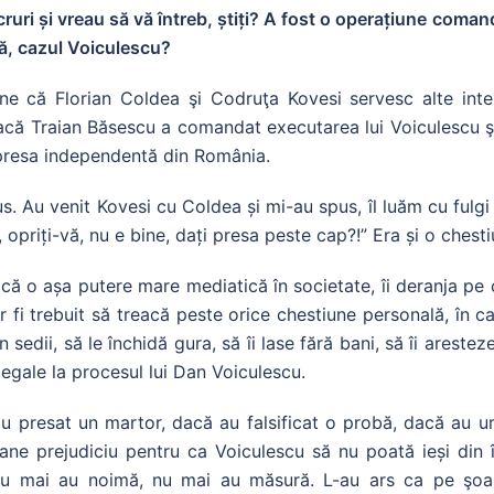
ruri și vreau să vă întreb, știți? A fost o operațiune comand
orță, cazul Voiculescu?
ne că Florian Coldea şi Codruţa Kovesi servesc alte int
 dacă Traian Băsescu a comandat executarea lui Voiculescu ş
e presa independentă din România.
 Au venit Kovesi cu Coldea și mi-au spus, îl luăm cu fulgi
, opriți-vă, nu e bine, dați presa peste cap?!” Era și o chest
ică o așa putere mare mediatică în societate, îi deranja p
r fi trebuit să treacă peste orice chestiune personală, în c
in sedii, să le închidă gura, să îi lase fără bani, să îi areste
legale la procesul lui Dan Voiculescu.
 presat un martor, dacă au falsificat o probă, dacă au um
oane prejudiciu pentru ca Voiculescu să nu poată ieși din 
 nu mai au noimă, nu mai au măsură. L-au ars ca pe şoa