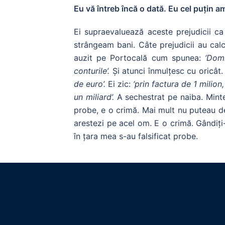
Eu vă întreb încă o dată. Eu cel puțin a
Ei supraevaluează aceste prejudicii ca
strângeam bani. Câte prejudicii au calc
auzit pe Portocală cum spunea:
‘Dom
conturile’.
Și atunci înmulțesc cu oricât
de euro’.
Ei zic:
‘prin factura de 1 milion
un miliard’.
A sechestrat pe naiba. Minte
probe, e o crimă. Mai mult nu puteau dec
arestezi pe acel om. E o crimă. Gândiți-
în țara mea s-au falsificat probe.