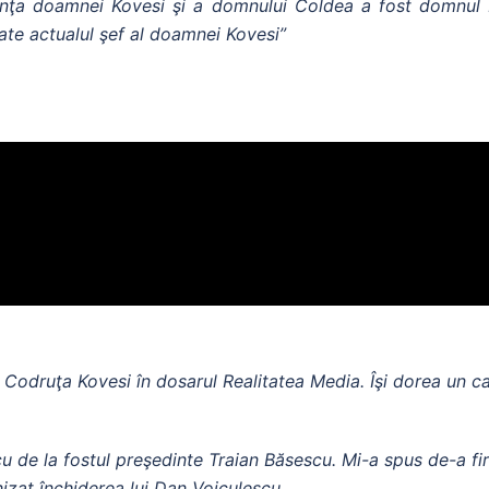
enţa doamnei Kovesi şi a domnului Coldea a fost domnul 
oate actualul şef al doamnei Kovesi”
 Codruţa Kovesi în dosarul Realitatea Media. Îşi dorea un c
 de la fostul preşedinte Traian Băsescu. Mi-a spus de-a fir a
nizat închiderea lui Dan Voiculescu.