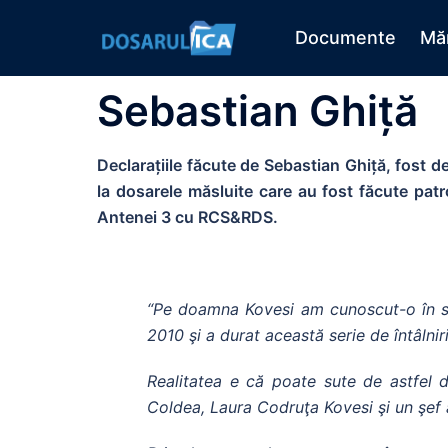
Documente
Măr
Sebastian Ghiță
Declarațiile făcute de Sebastian Ghiță, fost d
la dosarele măsluite care au fost făcute patr
Antenei 3 cu RCS&RDS.
“Pe doamna Kovesi am cunoscut-o în se
2010 şi a durat această serie de întâlnir
Realitatea e că poate sute de astfel de
Coldea, Laura Codruţa Kovesi şi un şef 