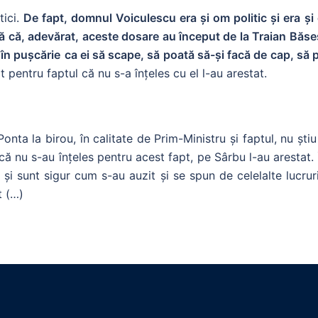
tici.
De fapt, domnul Voiculescu era și om politic și era ș
 că, adevărat, aceste dosare au început de la Traian Băse
 în pușcărie
ca ei să scape, să poată să-și facă de cap, să po
 pentru faptul că nu s-a înțeles cu el l-au arestat.
ta la birou, în calitate de Prim-Ministru și faptul, nu știu 
că nu s-au înțeles pentru acest fapt, pe Sârbu l-au arestat.
c și sunt sigur cum s-au auzit și se spun de celelalte lucr
t (…)