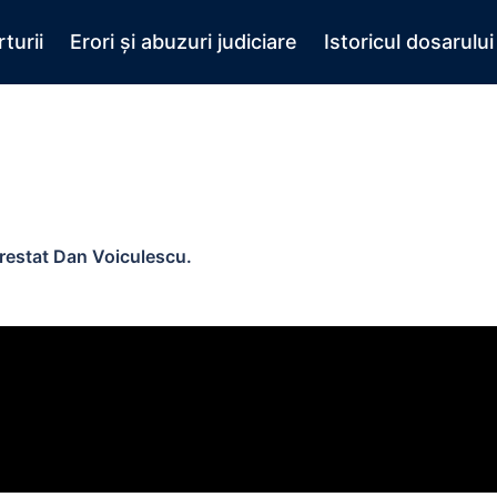
turii
Erori și abuzuri judiciare
Istoricul dosarului
e
arestat Dan Voiculescu.