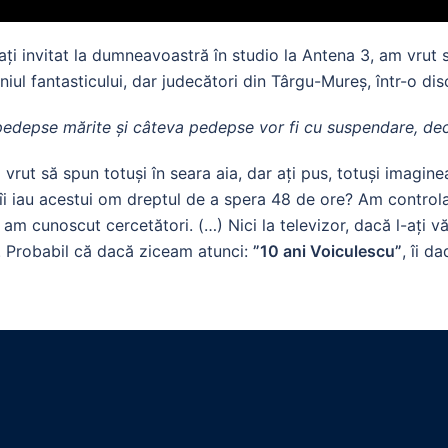
 invitat la dumneavoastră în studio la Antena 3, am vrut s
iul fantasticului, dar judecători din Târgu-Mureș, într-o dis
pedepse mărite și câteva pedepse vor fi cu suspendare, deci
vrut să spun totuși în seara aia, dar ați pus, totuși imagin
ă îi iau acestui om dreptul de a spera 48 de ore? Am contro
ii, am cunoscut cercetători. (…) Nici la televizor, dacă l-ați 
ța. Probabil că dacă ziceam atunci:
”10 ani Voiculescu”
, îi d