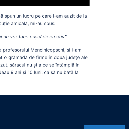
ă spun un lucru pe care l-am auzit de la
cuție amicală, mi-au spus:
 nu vor face pușcărie efectiv”.
ea profesorului Mencinicopschi, și i-am
lat o grămadă de firme în două județe ale
văzut, săracul nu știa ce se întâmplă în
adeau 9 ani și 10 luni, ca să nu bată la