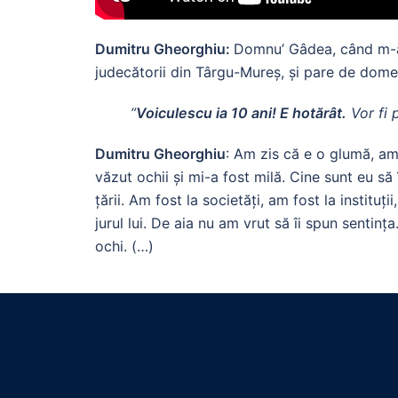
Dumitru Gheorghiu:
Domnu’ Gâdea, când m-ați
judecătorii din Târgu-Mureș, și pare de domen
”
Voiculescu ia 10 ani! E hotărât.
Vor fi 
Dumitru Gheorghiu
: Am zis că e o glumă, am 
văzut ochii și mi-a fost milă. Cine sunt eu s
țării. Am fost la societăți, am fost la instituț
jurul lui. De aia nu am vrut să îi spun sentin
ochi. (…)