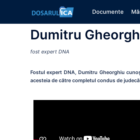
Documente
Măr
Dumitru Gheorgh
fost expert DNA
Fostul expert DNA, Dumitru Gheorghiu cunoșt
acesteia de către completul condus de judec