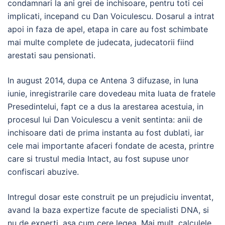
condamnari la ani grei de inchisoare, pentru toti cei
implicati, incepand cu Dan Voiculescu. Dosarul a intrat
apoi in faza de apel, etapa in care au fost schimbate
mai multe complete de judecata, judecatorii fiind
arestati sau pensionati.
In august 2014, dupa ce Antena 3 difuzase, in luna
iunie, inregistrarile care dovedeau mita luata de fratele
Presedintelui, fapt ce a dus la arestarea acestuia, in
procesul lui Dan Voiculescu a venit sentinta: anii de
inchisoare dati de prima instanta au fost dublati, iar
cele mai importante afaceri fondate de acesta, printre
care si trustul media Intact, au fost supuse unor
confiscari abuzive.
Intregul dosar este construit pe un prejudiciu inventat,
avand la baza expertize facute de specialisti DNA, si
nu de experti, asa cum cere legea. Mai mult, calculele